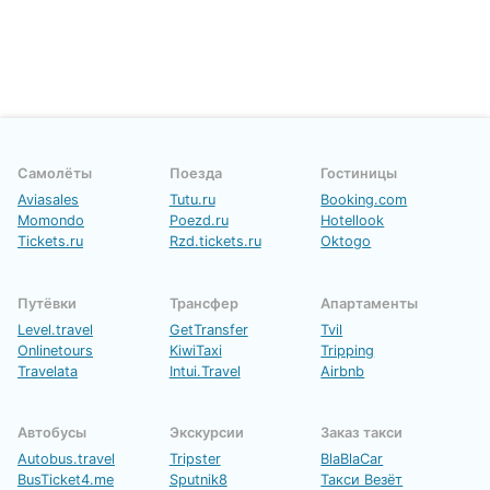
Самолёты
Поезда
Гостиницы
Aviasales
Tutu.ru
Booking.com
Momondo
Poezd.ru
Hotellook
Tickets.ru
Rzd.tickets.ru
Oktogo
Путёвки
Трансфер
Апартаменты
Level.travel
GetTransfer
Tvil
Onlinetours
KiwiTaxi
Tripping
Travelata
Intui.Travel
Airbnb
Автобусы
Экскурсии
Заказ такси
Autobus.travel
Tripster
BlaBlaCar
BusTicket4.me
Sputnik8
Такси Везёт