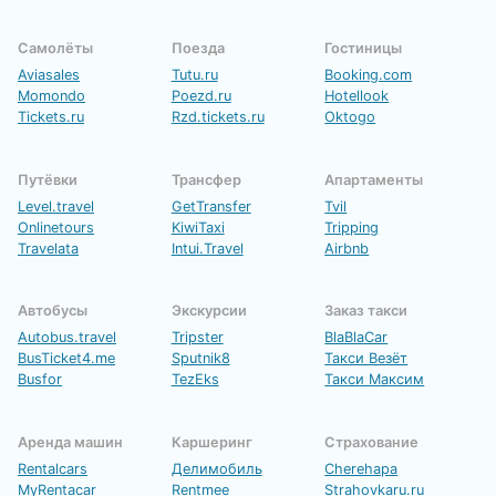
Самолёты
Поезда
Гостиницы
Aviasales
Tutu.ru
Booking.com
Momondo
Poezd.ru
Hotellook
Tickets.ru
Rzd.tickets.ru
Oktogo
Путёвки
Трансфер
Апартаменты
Level.travel
GetTransfer
Tvil
Onlinetours
KiwiTaxi
Tripping
Travelata
Intui.Travel
Airbnb
Автобусы
Экскурсии
Заказ такси
Autobus.travel
Tripster
BlaBlaCar
BusTicket4.me
Sputnik8
Такси Везёт
Busfor
TezEks
Такси Максим
Аренда машин
Каршеринг
Страхование
Rentalcars
Делимобиль
Cherehapa
MyRentacar
Rentmee
Strahovkaru.ru