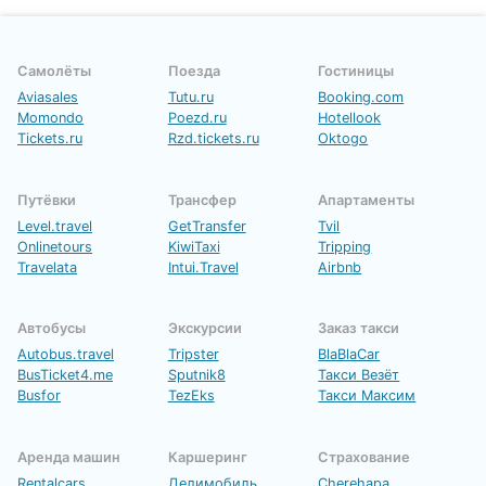
Самолёты
Поезда
Гостиницы
Aviasales
Tutu.ru
Booking.com
Momondo
Poezd.ru
Hotellook
Tickets.ru
Rzd.tickets.ru
Oktogo
Путёвки
Трансфер
Апартаменты
Level.travel
GetTransfer
Tvil
Onlinetours
KiwiTaxi
Tripping
Travelata
Intui.Travel
Airbnb
Автобусы
Экскурсии
Заказ такси
Autobus.travel
Tripster
BlaBlaCar
BusTicket4.me
Sputnik8
Такси Везёт
Busfor
TezEks
Такси Максим
Аренда машин
Каршеринг
Страхование
Rentalcars
Делимобиль
Cherehapa