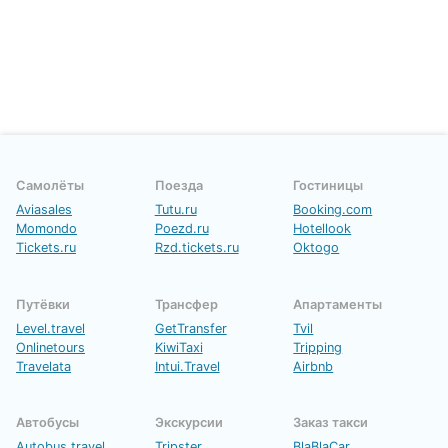
Самолёты
Поезда
Гостиницы
Aviasales
Tutu.ru
Booking.com
Momondo
Poezd.ru
Hotellook
Tickets.ru
Rzd.tickets.ru
Oktogo
Путёвки
Трансфер
Апартаменты
Level.travel
GetTransfer
Tvil
Onlinetours
KiwiTaxi
Tripping
Travelata
Intui.Travel
Airbnb
Автобусы
Экскурсии
Заказ такси
Autobus.travel
Tripster
BlaBlaCar