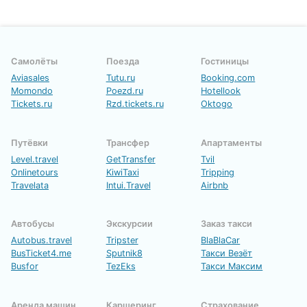
Самолёты
Поезда
Гостиницы
Aviasales
Tutu.ru
Booking.com
Momondo
Poezd.ru
Hotellook
Tickets.ru
Rzd.tickets.ru
Oktogo
Путёвки
Трансфер
Апартаменты
Level.travel
GetTransfer
Tvil
Onlinetours
KiwiTaxi
Tripping
Travelata
Intui.Travel
Airbnb
Автобусы
Экскурсии
Заказ такси
Autobus.travel
Tripster
BlaBlaCar
BusTicket4.me
Sputnik8
Такси Везёт
Busfor
TezEks
Такси Максим
Аренда машин
Каршеринг
Страхование