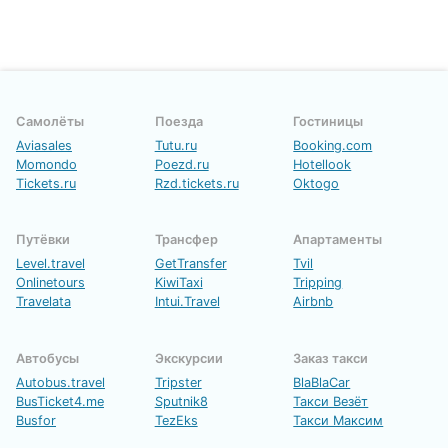
Самолёты
Поезда
Гостиницы
Aviasales
Tutu.ru
Booking.com
Momondo
Poezd.ru
Hotellook
Tickets.ru
Rzd.tickets.ru
Oktogo
Путёвки
Трансфер
Апартаменты
Level.travel
GetTransfer
Tvil
Onlinetours
KiwiTaxi
Tripping
Travelata
Intui.Travel
Airbnb
Автобусы
Экскурсии
Заказ такси
Autobus.travel
Tripster
BlaBlaCar
BusTicket4.me
Sputnik8
Такси Везёт
Busfor
TezEks
Такси Максим