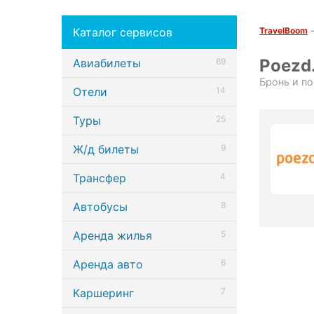
Каталог сервисов
TravelBoom
Poezd
Авиабилеты
69
Бронь и п
Отели
14
Туры
25
Ж/д билеты
9
Трансфер
4
Автобусы
8
Аренда жилья
5
Аренда авто
6
Каршеринг
7