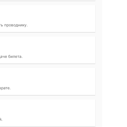
ть проводнику.
аче билета.
врате.
й.