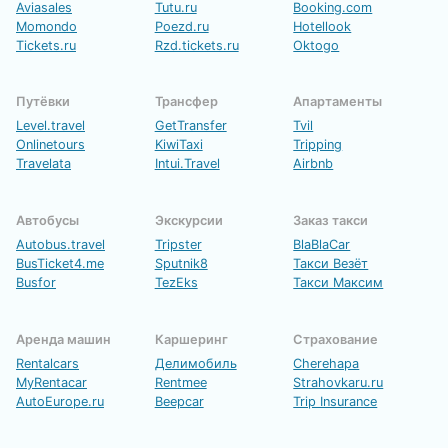
Aviasales
Tutu.ru
Booking.com
Momondo
Poezd.ru
Hotellook
Tickets.ru
Rzd.tickets.ru
Oktogo
Путёвки
Трансфер
Апартаменты
Level.travel
GetTransfer
Tvil
Onlinetours
KiwiTaxi
Tripping
Travelata
Intui.Travel
Airbnb
Автобусы
Экскурсии
Заказ такси
Autobus.travel
Tripster
BlaBlaCar
BusTicket4.me
Sputnik8
Такси Везёт
Busfor
TezEks
Такси Максим
Аренда машин
Каршеринг
Страхование
Rentalcars
Делимобиль
Cherehapa
MyRentacar
Rentmee
Strahovkaru.ru
AutoEurope.ru
Beepcar
Trip Insurance