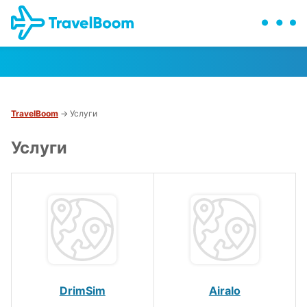
TravelBoom
→ Услуги
Услуги
DrimSim
Airalo