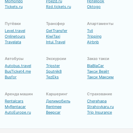
Momondo
Poezd.ru
Hotellook
Tickets.ru
Rzd.tickets.ru
Oktogo
Путёвки
Трансфер
Апартаменты
Level.travel
GetTransfer
Tvil
Onlinetours
KiwiTaxi
Tripping
Travelata
Intui.Travel
Airbnb
Автобусы
Экскурсии
Заказ такси
Autobus.travel
Tripster
BlaBlaCar
BusTicket4.me
Sputnik8
Такси Везёт
Busfor
TezEks
Такси Максим
Аренда машин
Каршеринг
Страхование
Rentalcars
Делимобиль
Cherehapa
MyRentacar
Rentmee
Strahovkaru.ru
AutoEurope.ru
Beepcar
Trip Insurance