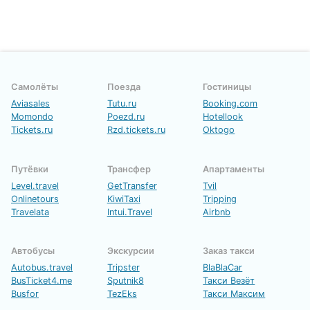
Самолёты
Поезда
Гостиницы
Aviasales
Tutu.ru
Booking.com
Momondo
Poezd.ru
Hotellook
Tickets.ru
Rzd.tickets.ru
Oktogo
Путёвки
Трансфер
Апартаменты
Level.travel
GetTransfer
Tvil
Onlinetours
KiwiTaxi
Tripping
Travelata
Intui.Travel
Airbnb
Автобусы
Экскурсии
Заказ такси
Autobus.travel
Tripster
BlaBlaCar
BusTicket4.me
Sputnik8
Такси Везёт
Busfor
TezEks
Такси Максим