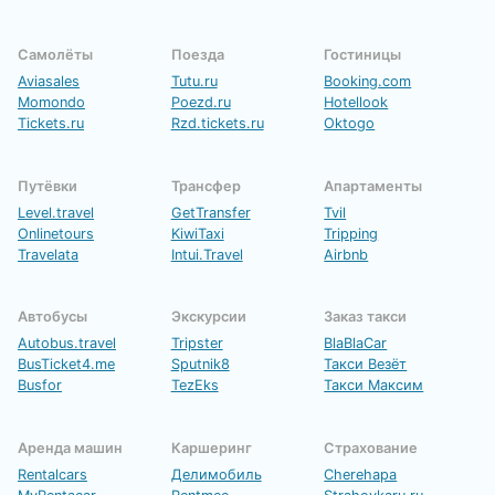
Самолёты
Поезда
Гостиницы
Aviasales
Tutu.ru
Booking.com
Momondo
Poezd.ru
Hotellook
Tickets.ru
Rzd.tickets.ru
Oktogo
Путёвки
Трансфер
Апартаменты
Level.travel
GetTransfer
Tvil
Onlinetours
KiwiTaxi
Tripping
Travelata
Intui.Travel
Airbnb
Автобусы
Экскурсии
Заказ такси
Autobus.travel
Tripster
BlaBlaCar
BusTicket4.me
Sputnik8
Такси Везёт
Busfor
TezEks
Такси Максим
Аренда машин
Каршеринг
Страхование
Rentalcars
Делимобиль
Cherehapa