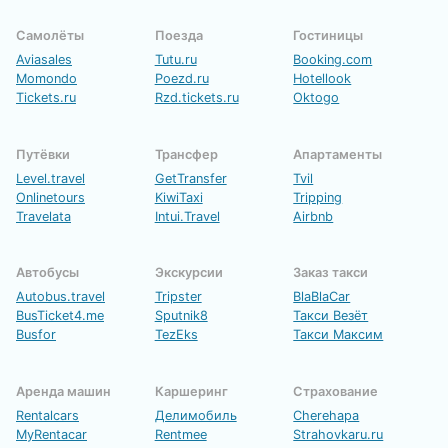
Самолёты
Поезда
Гостиницы
Aviasales
Tutu.ru
Booking.com
Momondo
Poezd.ru
Hotellook
Tickets.ru
Rzd.tickets.ru
Oktogo
Путёвки
Трансфер
Апартаменты
Level.travel
GetTransfer
Tvil
Onlinetours
KiwiTaxi
Tripping
Travelata
Intui.Travel
Airbnb
Автобусы
Экскурсии
Заказ такси
Autobus.travel
Tripster
BlaBlaCar
BusTicket4.me
Sputnik8
Такси Везёт
Busfor
TezEks
Такси Максим
Аренда машин
Каршеринг
Страхование
Rentalcars
Делимобиль
Cherehapa
MyRentacar
Rentmee
Strahovkaru.ru