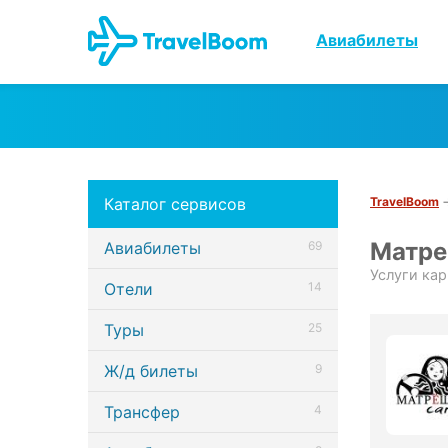
Авиабилеты
Каталог сервисов
TravelBoom
Матре
Авиабилеты
69
Услуги ка
Отели
14
Туры
25
Ж/д билеты
9
Трансфер
4