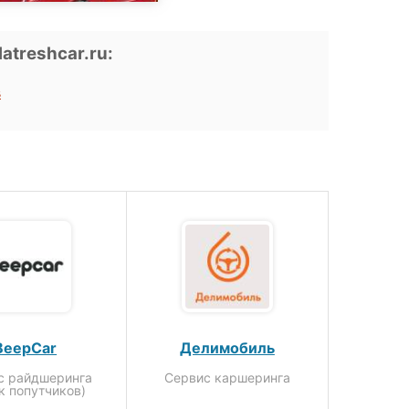
treshcar.ru:
в
BeepCar
Делимобиль
с райдшеринга
Сервис каршеринга
к попутчиков)