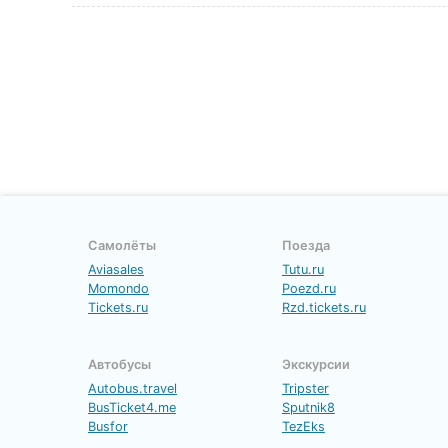
Самолёты
Поезда
Aviasales
Tutu.ru
Momondo
Poezd.ru
Tickets.ru
Rzd.tickets.ru
Автобусы
Экскурсии
Autobus.travel
Tripster
BusTicket4.me
Sputnik8
Busfor
TezEks