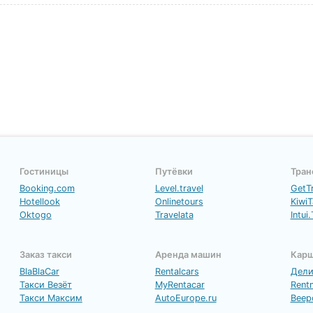
Гостиницы
Путёвки
Тран
Booking.com
Level.travel
GetT
Hotellook
Onlinetours
KiwiT
Oktogo
Travelata
Intui.
Заказ такси
Аренда машин
Карш
BlaBlaCar
Rentalcars
Дел
Такси Везёт
MyRentacar
Rent
Такси Максим
AutoEurope.ru
Beep