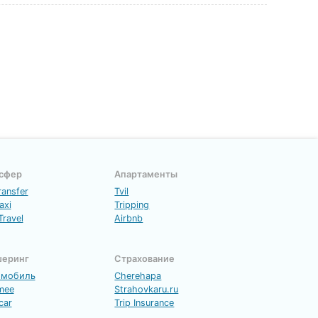
сфер
Апартаменты
ransfer
Tvil
axi
Tripping
Travel
Airbnb
еринг
Страхование
имобиль
Cherehapa
mee
Strahovkaru.ru
car
Trip Insurance