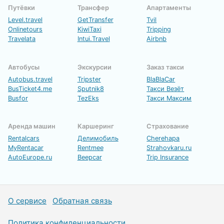
Путёвки
Трансфер
Апартаменты
Level.travel
GetTransfer
Tvil
Onlinetours
KiwiTaxi
Tripping
Travelata
Intui.Travel
Airbnb
Автобусы
Экскурсии
Заказ такси
Autobus.travel
Tripster
BlaBlaCar
BusTicket4.me
Sputnik8
Такси Везёт
Busfor
TezEks
Такси Максим
Аренда машин
Каршеринг
Страхование
Rentalcars
Делимобиль
Cherehapa
MyRentacar
Rentmee
Strahovkaru.ru
AutoEurope.ru
Beepcar
Trip Insurance
О сервисе
Обратная связь
Политика конфиденциальности