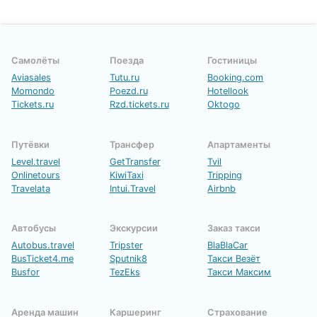
Самолёты
Поезда
Гостиницы
Aviasales
Tutu.ru
Booking.com
Momondo
Poezd.ru
Hotellook
Tickets.ru
Rzd.tickets.ru
Oktogo
Путёвки
Трансфер
Апартаменты
Level.travel
GetTransfer
Tvil
Onlinetours
KiwiTaxi
Tripping
Travelata
Intui.Travel
Airbnb
Автобусы
Экскурсии
Заказ такси
Autobus.travel
Tripster
BlaBlaCar
BusTicket4.me
Sputnik8
Такси Везёт
Busfor
TezEks
Такси Максим
Аренда машин
Каршеринг
Страхование