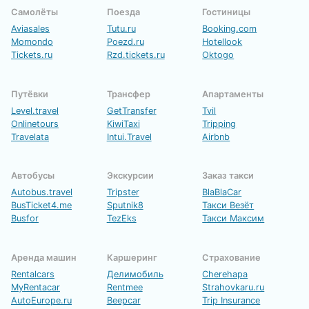
Самолёты
Поезда
Гостиницы
Aviasales
Tutu.ru
Booking.com
Momondo
Poezd.ru
Hotellook
Tickets.ru
Rzd.tickets.ru
Oktogo
Путёвки
Трансфер
Апартаменты
Level.travel
GetTransfer
Tvil
Onlinetours
KiwiTaxi
Tripping
Travelata
Intui.Travel
Airbnb
Автобусы
Экскурсии
Заказ такси
Autobus.travel
Tripster
BlaBlaCar
BusTicket4.me
Sputnik8
Такси Везёт
Busfor
TezEks
Такси Максим
Аренда машин
Каршеринг
Страхование
Rentalcars
Делимобиль
Cherehapa
MyRentacar
Rentmee
Strahovkaru.ru
AutoEurope.ru
Beepcar
Trip Insurance